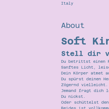
Italy
About
Soft Ki
Stell dir 
Du betrittst einen 
Sanftes Licht, leis
Dein Körper atmet a
Du spürst deinen He
Zögernd vielleicht.
Jemand fragt dich l
Du nickst.
Oder schüttelst den
Beides ist vollkomm