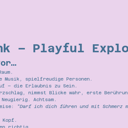
nk – Playful Expl
vor…
Raum.
e Musik, spielfreudige Personen.
uf – die Erlaubnis zu Sein.
rzschlag, nimmst Blicke wahr, erste Berührun
 Neugierig. Achtsam.
eise: 
"Darf ich dich führen und mit Schmerz 
 Kopf.
en richtig.