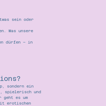
twas sein oder 
en. Was unsere 
en dürfen – in 
ions?
p, sondern ein 
, spielerisch und 
r geht es um 
it erotischen 