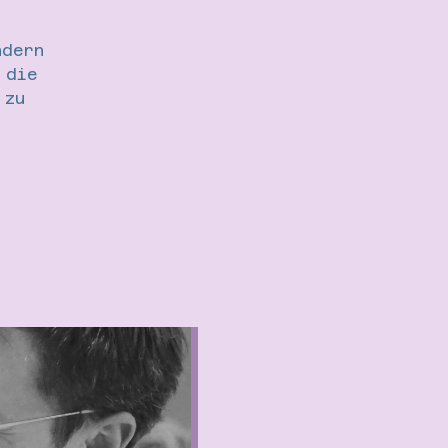
ndern
 die
 zu