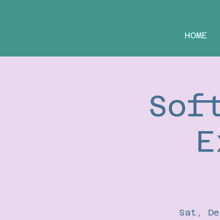
HOME
Sof
E
Sat, De