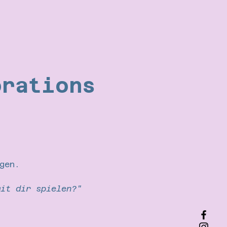
orations
gen.
mit dir spielen?"