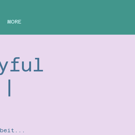
MORE
yful
 |
rbeit...