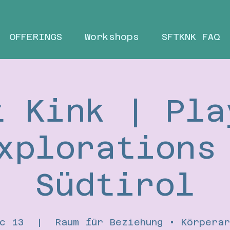
OFFERINGS
Workshops
SFTKNK FAQ
t Kink | Pla
xplorations
Südtirol
c 13
  |  
Raum für Beziehung • Körpera