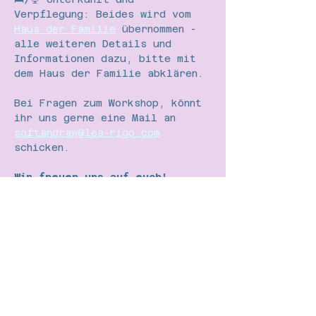
Verpflegung: Beides wird vom 
Haus der Familie
 übernommen - 
alle weiteren Details und 
Informationen dazu, bitte mit 
dem Haus der Familie abklären.
Bei Fragen zum Workshop, könnt 
ihr uns gerne eine Mail an 
softandraw@lea-rigo.com
schicken.
Wir freuen uns auf euch!
Über Soft&Raw
Soft&Raw ist deine Spielwiese 
für authentische Begegnungen. 
Für uns, Lea und Philipp, sind 
Kink und BDSM ein Weg hin zu 
mehr Verbindung, authentischem 
Selbstausdruck, Verspieltheit 