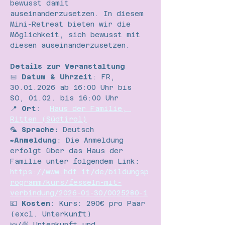
bewusst damit 
auseinanderzusetzen. In diesem 
Mini-Retreat bieten wir die 
Möglichkeit, sich bewusst mit 
diesen auseinanderzusetzen.
Details zur Veranstaltung
📅 
Datum & Uhrzeit
: FR, 
30.01.2026 ab 16:00 Uhr bis 
SO, 01.02. bis 16:00 Uhr
📍 
Ort
:  
Haus der Familie, 
Ritten (Südtirol)
🦜 
Sprache:
 Deutsch
✒️Anmeldung
: Die Anmeldung 
erfolgt über das Haus der 
Familie unter folgendem Link: 
https://www.hdf.it/de/bildungsp
rogramm/kurs/fesseln-mit-
verbindung/2026-01-30/0025280-1
💶 
Kosten
: Kurs: 290€ pro Paar 
(excl. Unterkunft)
🛌/🍨 Unterkunft und 